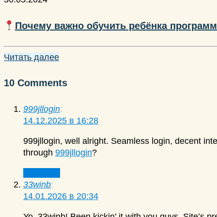
Почему важно обучить ребёнка програм
Читать далее
10 Comments
999jllogin
:
14.12.2025 в 16:28
999jllogin, well alright. Seamless login, decent in
through
999jllogin
?
Ответить
33winb
:
14.01.2026 в 20:34
Yo, 33winb! Been kickin’ it with you guys. Site’s 