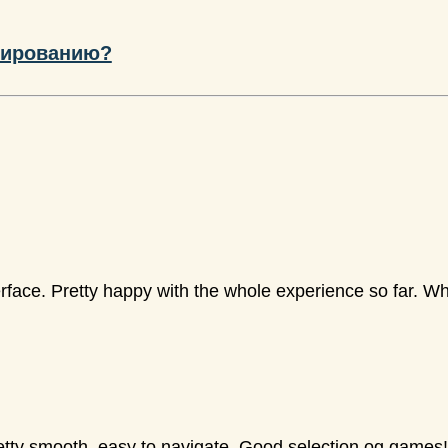
мированию?
terface. Pretty happy with the whole experience so far. Wh
pretty smooth, easy to navigate. Good selection og games!