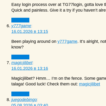
Easy login process over at TG77login, gotta love th
Quick and painless. Give it a try if you haven’t alr
Ответить
y777game
:
16.01.2026 в 13:15
Been playing around on
y777game
. It’s alright,
know?
Ответить
magicjilibet
:
16.01.2026 в 13:16
Magicjilibet? Hmm… I’m on the fence. Some games
talaga! Good luck! Check them out:
magicjilibet
Ответить
juegodebingo
:
05.08.2026 в 03:40