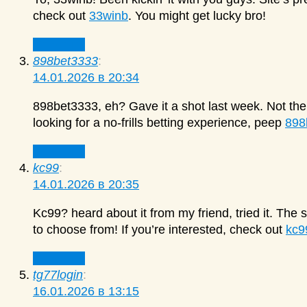
check out
33winb
. You might get lucky bro!
Ответить
898bet3333
:
14.01.2026 в 20:34
898bet3333, eh? Gave it a shot last week. Not the f
looking for a no-frills betting experience, peep
898
Ответить
kc99
:
14.01.2026 в 20:35
Kc99? heard about it from my friend, tried it. The s
to choose from! If you’re interested, check out
kc9
Ответить
tg77login
:
16.01.2026 в 13:15