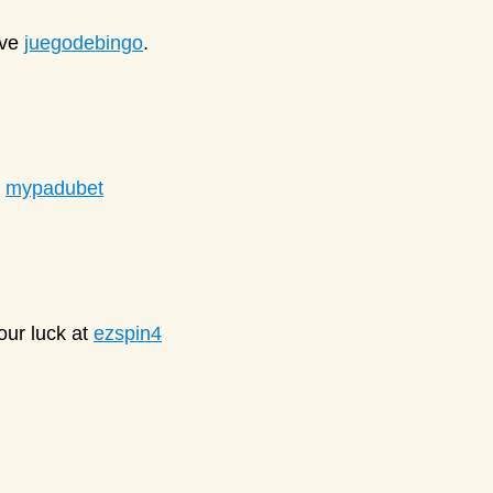
ove
juegodebingo
.
s
mypadubet
our luck at
ezspin4