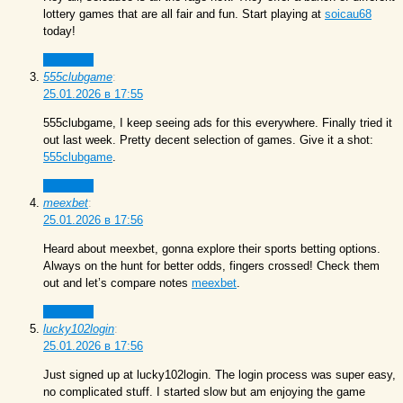
lottery games that are all fair and fun. Start playing at
soicau68
today!
Ответить
555clubgame
:
25.01.2026 в 17:55
555clubgame, I keep seeing ads for this everywhere. Finally tried it
out last week. Pretty decent selection of games. Give it a shot:
555clubgame
.
Ответить
meexbet
:
25.01.2026 в 17:56
Heard about meexbet, gonna explore their sports betting options.
Always on the hunt for better odds, fingers crossed! Check them
out and let’s compare notes
meexbet
.
Ответить
lucky102login
:
25.01.2026 в 17:56
Just signed up at lucky102login. The login process was super easy,
no complicated stuff. I started slow but am enjoying the game