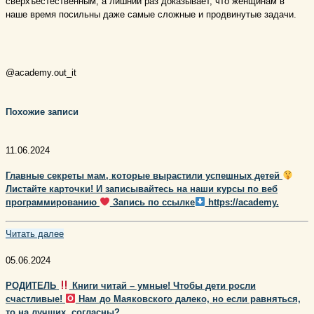
сверхъестественным, а лишний раз⁣⁣ доказывает, что женщинам в
наше время посильны даже самые сложные и продвинутые задачи. ⁣⁣
⠀
⠀
@academy.out_it
⠀
Похожие записи
11.06.2024
Главные секреты мам, которые вырастили успешных детей
Листайте карточки! И записывайтесь на наши курсы по веб
программированию
Запись по ссылке
https://academy.
Читать далее
05.06.2024
РОДИТЕЛЬ
Книги читай – умные! Чтобы дети росли
счастливые!
Нам до Маяковского далеко, но если равняться,
то на лучших, согласны?