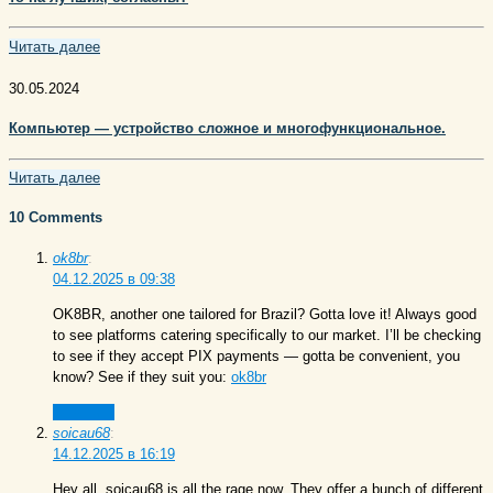
Читать далее
30.05.2024
Компьютер — устройство сложное и многофункциональное.
Читать далее
10 Comments
ok8br
:
04.12.2025 в 09:38
OK8BR, another one tailored for Brazil? Gotta love it! Always good
to see platforms catering specifically to our market. I’ll be checking
to see if they accept PIX payments — gotta be convenient, you
know? See if they suit you:
ok8br
Ответить
soicau68
:
14.12.2025 в 16:19
Hey all, soicau68 is all the rage now. They offer a bunch of different