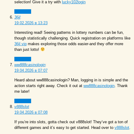
selection! Give it a try with
lucky102login
Ответить
36jl
:
19.02.2026 в 13:23
Interesting read! Seeing patterns in lottery numbers can be fun,
though statistically challenging. Quick registration on platforms like
36jl vip
makes exploring those odds easier-and they offer more
than just lotto!
Ответить
ww888casinologin
:
19.04.2026 в 07:07
Heard about ww888casinologin? Man, logging in is simple and the
action starts right away. Check it out at
ww888casinologin
. Thank
me later!
Ответить
v888slot
:
19.04.2026 в 07:08
If you’re into slots, gotta check out v888slot! They’ve got a ton of
different games and it’s easy to get started. Head over to
v888slot
.