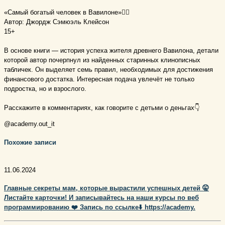
⠀
«Самый богатый человек в Вавилоне»🤵‍♂
Автор: Джордж Сэмюэль Клейсон
15+
⠀
В основе книги — история успеха жителя древнего Вавилона, детали
которой автор почерпнул из найденных старинных клинописных
табличек. Он выделяет семь правил, необходимых для достижения
финансового достатка. Интересная подача увлечёт не только
подростка, но и взрослого.
⠀
Расскажите в комментариях, как говорите с детьми о деньгах👇
@academy.out_it
Похожие записи
11.06.2024
Главные секреты мам, которые вырастили успешных детей 🤫
Листайте карточки! И записывайтесь на наши курсы по веб
программированию ❤️ Запись по ссылке⬇️ https://academy.