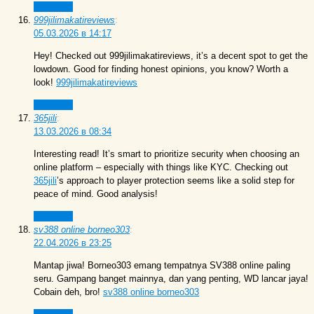
Ответить
999jilimakatireviews
:
05.03.2026 в 14:17
Hey! Checked out 999jilimakatireviews, it’s a decent spot to get the
lowdown. Good for finding honest opinions, you know? Worth a
look!
999jilimakatireviews
Ответить
365jili
:
13.03.2026 в 08:34
Interesting read! It’s smart to prioritize security when choosing an
online platform – especially with things like KYC. Checking out
365jili
’s approach to player protection seems like a solid step for
peace of mind. Good analysis!
Ответить
sv388 online borneo303
:
22.04.2026 в 23:25
Mantap jiwa! Borneo303 emang tempatnya SV388 online paling
seru. Gampang banget mainnya, dan yang penting, WD lancar jaya!
Cobain deh, bro!
sv388 online borneo303