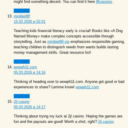
might find something decent. You can find it here
9fcassino
.
Ответить
minibet88
:
15.02.2026 в 02:01
Teaching kids financial literacy early is crucial! Books like «A Dog
Named Money» make complex concepts accessible through
storytelling. Just as
minibet88 vip
emphasizes responsible gaming,
teaching children to distinguish needs from wants builds lasting
money management skills. Great resource list!
Ответить
wowph11.com
:
05.03.2026 в 14:16
Thinking of heading over to wowph11.com. Anyone got good or bad
experiences to share? Lemme know!
wowph11.com
Ответить
2jl casino
:
05.03.2026 в 14:17
Thinking about trying my luck at 2jl casino. Hoping the games are
fun and the payouts are good! Worth a shot, right?
2jl casino