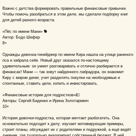
⠀
Важно с детства формировать правильные финансовые привычки.
Чтобы помочь разобраться в этом деле, мы сделали подборку книг
для детей разного возраста.
⠀
«Пёс по имени Мани» 🐕
Автор: Бодо Шефер
8+
⠀
Однажды девочка-тинейджер по имени Кира нашла на улице раненого
пса и забрала себе. Новый друг оказался по-настоящему
удивительным: он умеет разговаривать и отлично разбирается в
финансах! Мани — так зовут найденного лабрадора, он знакомит
Киру с миром денег, учит разделять покупки на необходимые и
спонтанные, ставить цели, копить и инвестировать.
⠀
«Финансовые истории для подростков»💶
Авторы: Сергей Биденко и Ирина Золотаревич
10+
⠀
История девочки-подростка, которая мечтает разбогатеть. Она
основательно подходит к делу: изучает мотивирующие примеры,
строит планы, обсуждает их с родителями и подружкой, а ещё ведёт
дневник, где тщательно анализирует собственный бюджет. В ней