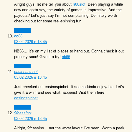
Alright guys, let me tell you about
rr88slot
. Been playing a while
now and gotta say, the variety of games is impressive. And the
payouts? Let’s just say I’m not complaining! Definitely worth
checking out for some reel-spinning fun.
Ответить
nb66
:
03.02.2026 в 13:45
NB66… It’s on my list of places to hang out. Gonna check it out
properly soon! Give it a try!
nb66
Ответить
casinospinbet
:
03.02.2026 в 13:45
Just checked out casinospinbet. It seems kinda enjoyable. Let’s
give it a whirl and see what happens! Visit them here
casinospinbet
.
Ответить
9fcassino
:
03.02.2026 в 13:45
Alright, 9fcassino… not the worst layout I’ve seen. Worth a peek,