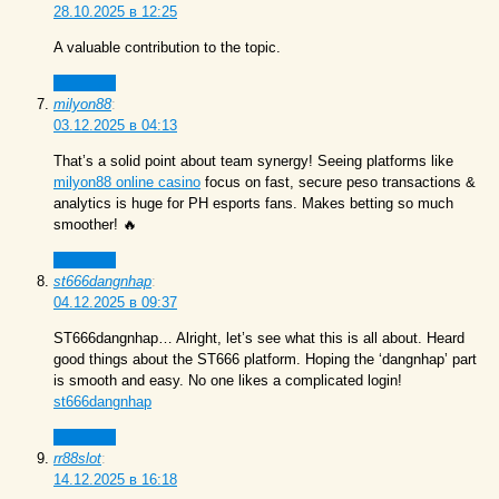
28.10.2025 в 12:25
A valuable contribution to the topic.
Ответить
milyon88
:
03.12.2025 в 04:13
That’s a solid point about team synergy! Seeing platforms like
milyon88 online casino
focus on fast, secure peso transactions &
analytics is huge for PH esports fans. Makes betting so much
smoother! 🔥
Ответить
st666dangnhap
:
04.12.2025 в 09:37
ST666dangnhap… Alright, let’s see what this is all about. Heard
good things about the ST666 platform. Hoping the ‘dangnhap’ part
is smooth and easy. No one likes a complicated login!
st666dangnhap
Ответить
rr88slot
:
14.12.2025 в 16:18